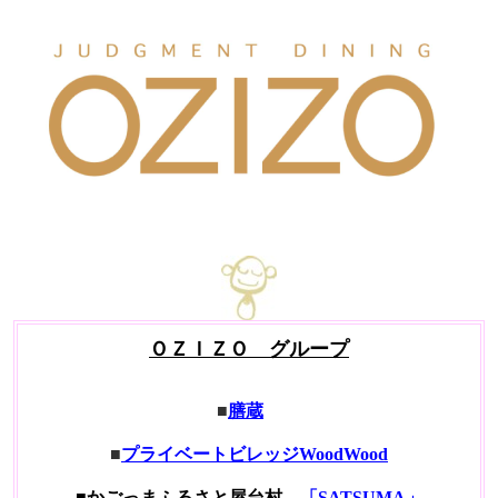
ＯＺＩＺＯ グループ
■
膳蔵
■
プライベートビレッジWoodWood
■
かごっまふるさと屋台村
「SATSUMA」