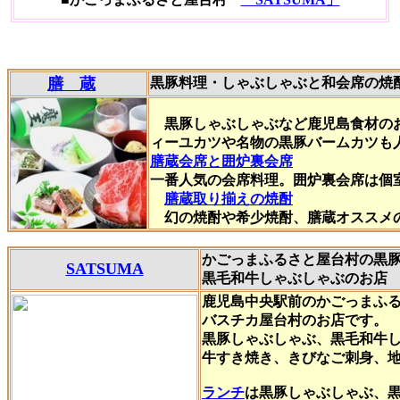
膳 蔵
黒豚料理・しゃぶしゃぶと和会席の焼
黒豚しゃぶしゃぶなど鹿児島食材の
ィーユカツや名物の黒豚バームカツも
膳蔵会席と囲炉裏会席
一番人気の会席料理。囲炉裏会席は個
膳蔵取り揃えの焼酎
幻の焼酎や希少焼酎、膳蔵オススメ
かごっまふるさと屋台村の黒
SATSUMA
黒毛和牛しゃぶしゃぶのお店
鹿児島中央駅前のかごっまふ
バスチカ屋台村のお店です。
黒豚しゃぶしゃぶ、黒毛和牛
牛すき焼き、きびなご刺身、
ランチ
は黒豚しゃぶしゃぶ、